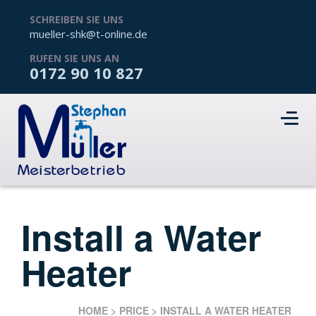
SCHREIBEN SIE UNS
mueller-shk@t-online.de
RUFEN SIE UNS AN
0172 90 10 827
Install a Water
Heater
HOME
>
PRICE
>
INSTALL A WATER HEATER