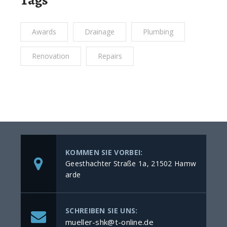
Tags
Awards
Drainage
Plumbing
Renovation
Repairs
KOMMEN SIE VORBEI:
Geesthachter Straße 1a, 21502 Hamw
arde
SCHREIBEN SIE UNS:
mueller-shk@t-online.de